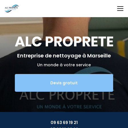
Aller
au
contenu
principal
Entreprise de nettoyage
à Marseille
Un monde à votre service
Devis gratuit
09 63 69 19 21