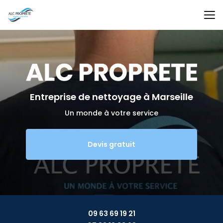
Aller
au
contenu
principal
Entreprise de nettoyage
à Marseille
Un monde à votre service
Devis gratuit
09 63 69 19 21