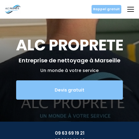
Aller
au
Rappel gratuit
contenu
principal
Entreprise de nettoyage
à Marseille
Un monde à votre service
Devis gratuit
09 63 69 19 21