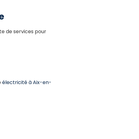
e
te de services pour
e
électricité à Aix-en-