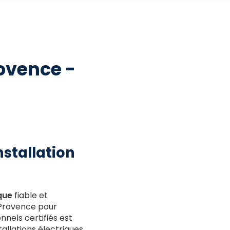
rovence -
nstallation
ique
fiable et
n-Provence pour
nnels certifiés est
allations électriques.