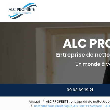
Navigation principale
Aller
au
contenu
principal
Entreprise de net
Un monde à vo
09 63 69 19 21
Accueil
ALC PROPRETE : entreprise de nettoyage 
Installation électrique Aix-en-Provence - A