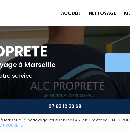
ACCUEIL
NETTOYAGE
MU
Pe
Pl
Pe
Am
toyage
à Marseille
Mu
tre service
07 83 12 33 68
à Marseille
Nettoyage, multiservices Aix-en-Provence - ALC PROP
LC PROPRETE