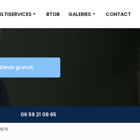
LTISERVICES
BTOB
GALERIES
CONTACT
inture/Placo
Nettoyage
omberie/Électricité
Multiservices
tite maçonnerie
Devis gratuit
énagement extérieur
ltiservices
06 59 21 08 65
RETE