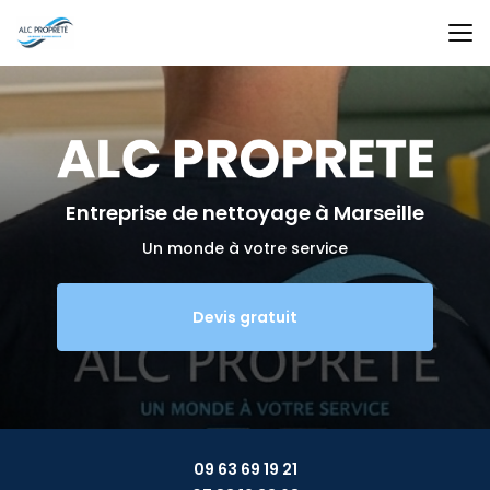
Aller
au
contenu
principal
Entreprise de nettoyage
à Marseille
Un monde à votre service
Devis gratuit
09 63 69 19 21