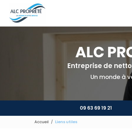
Navigation principale
Aller
au
contenu
principal
Entreprise de net
Un monde à vo
09 63 69 19 21
Accueil
Liens utiles