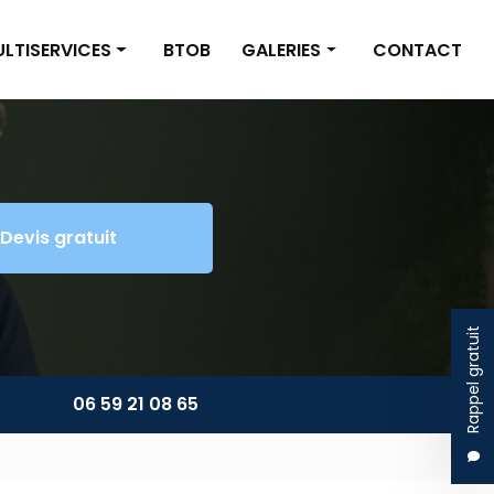
LTISERVICES
BTOB
GALERIES
CONTACT
inture/Placo
Nettoyage
omberie/Électricité
Multiservices
tite maçonnerie
Devis gratuit
énagement extérieur
ltiservices
Rappel gratuit
06 59 21 08 65