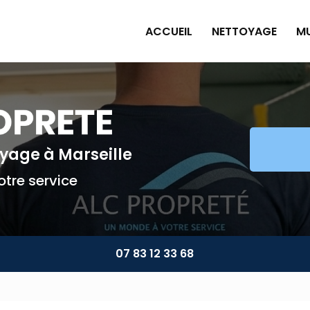
ACCUEIL
NETTOYAGE
MU
Pe
Pl
Pe
Am
toyage
à Marseille
Mu
tre service
07 83 12 33 68