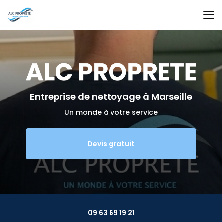
Aller
au
contenu
principal
Entreprise de nettoyage
à Marseille
Un monde à votre service
Devis gratuit
09 63 69 19 21