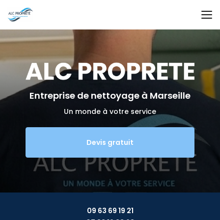
Aller
au
contenu
principal
Entreprise de nettoyage
à Marseille
Un monde à votre service
Devis gratuit
09 63 69 19 21