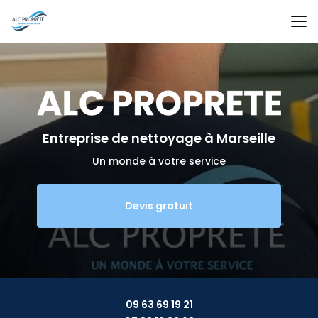
Aller
au
contenu
principal
Entreprise de nettoyage
à Marseille
Un monde à votre service
Devis gratuit
09 63 69 19 21