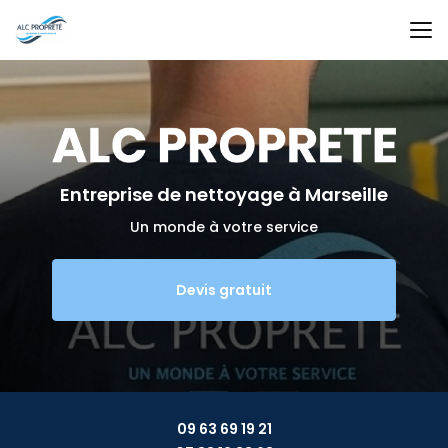
Aller
au
contenu
principal
Entreprise de nettoyage
à Marseille
Un monde à votre service
Devis gratuit
09 63 69 19 21