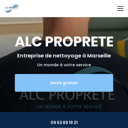
Aller
au
contenu
principal
Entreprise de nettoyage
à Marseille
Un monde à votre service
Devis gratuit
09 63 69 19 21