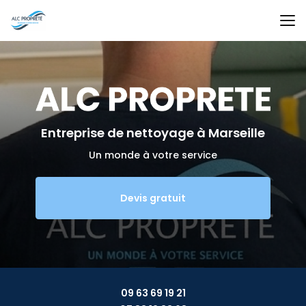
Aller
au
contenu
principal
Entreprise de nettoyage
à Marseille
Un monde à votre service
Devis gratuit
09 63 69 19 21