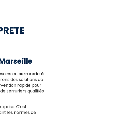
OPRETE
Marseille
esoins en
serrurerie à
frons des solutions de
rvention rapide pour
e serruriers qualifiés
eprise. C'est
tant les normes de