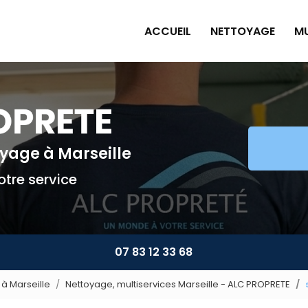
ACCUEIL
NETTOYAGE
MU
Pe
Pl
Pe
Am
toyage
à Marseille
Mu
tre service
07 83 12 33 68
à Marseille
Nettoyage, multiservices Marseille - ALC PROPRETE