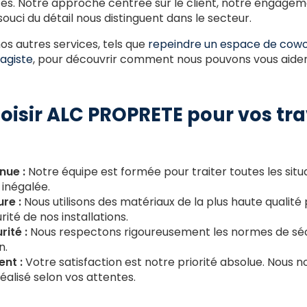
ictes. Notre approche centrée sur le client, notre engage
ouci du détail nous distinguent dans le secteur.
s autres services, tels que
repeindre un espace de cowor
agiste
, pour découvrir comment nous pouvons vous aider
oisir ALC PROPRETE pour vos tr
nue :
Notre équipe est formée pour traiter toutes les situ
 inégalée.
re :
Nous utilisons des matériaux de la plus haute qualité 
urité de nos installations.
ité :
Nous respectons rigoureusement les normes de séc
n.
nt :
Votre satisfaction est notre priorité absolue. Nous 
éalisé selon vos attentes.