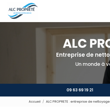
Navigation principale
Aller
au
contenu
principal
Entreprise de net
Un monde à vo
09 63 69 19 21
Accueil
ALC PROPRETE : entreprise de nettoyage 