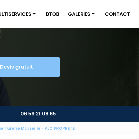
LTISERVICES
BTOB
GALERIES
CONTACT
inture/Placo
Nettoyage
omberie/Électricité
Multiservices
tite maçonnerie
Devis gratuit
énagement extérieur
ltiservices
06 59 21 08 65
serrurerie Marseille - ALC PROPRETE