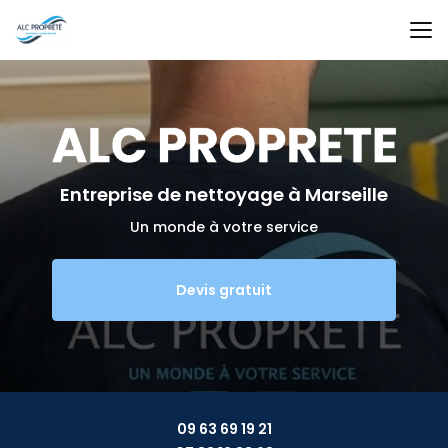
Aller
au
contenu
principal
Entreprise de nettoyage
à Marseille
Un monde à votre service
Devis gratuit
09 63 69 19 21