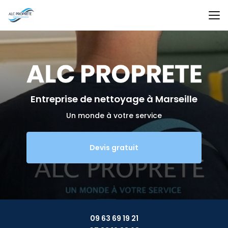
Aller
au
contenu
principal
Entreprise de nettoyage
à Marseille
Un monde à votre service
Devis gratuit
09 63 69 19 21