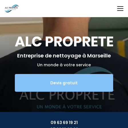
Aller
au
contenu
principal
Entreprise de nettoyage
à Marseille
Un monde à votre service
Devis gratuit
09 63 69 19 21