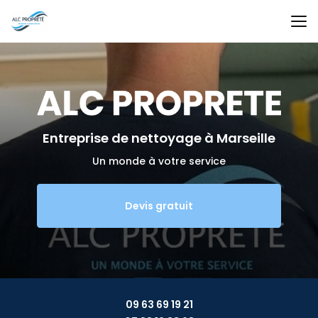
Aller
au
contenu
principal
Entreprise de nettoyage
à Marseille
Un monde à votre service
Devis gratuit
09 63 69 19 21