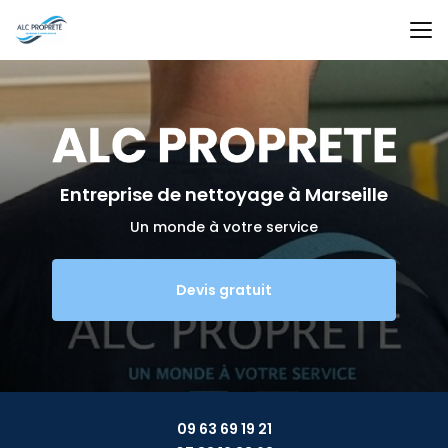
Aller
au
contenu
principal
Entreprise de nettoyage
à Marseille
Un monde à votre service
Devis gratuit
09 63 69 19 21