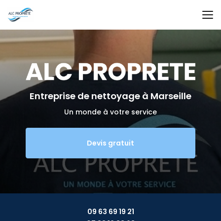
Aller
au
contenu
principal
Entreprise de nettoyage
à Marseille
Un monde à votre service
Devis gratuit
09 63 69 19 21