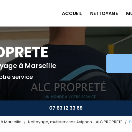
ACCUEIL
NETTOYAGE
MU
Pe
Pl
Pe
Am
toyage
à Marseille
Mu
tre service
07 83 12 33 68
à Marseille
Nettoyage, mutliservices Avignon - ALC PROPRETE
P