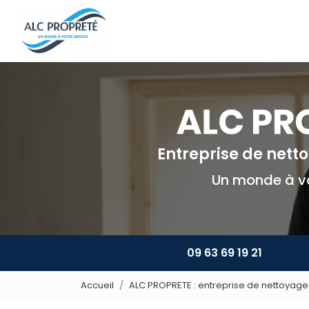
Navigation principale
Aller
au
contenu
principal
Entreprise de net
Un monde à vo
09 63 69 19 21
Accueil
ALC PROPRETE : entreprise de nettoyage 