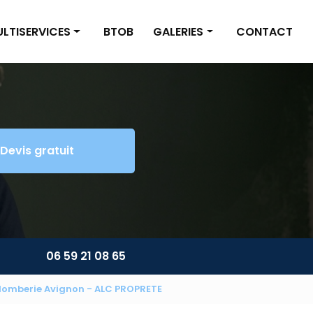
LTISERVICES
BTOB
GALERIES
CONTACT
inture/Placo
Nettoyage
omberie/Électricité
Multiservices
tite maçonnerie
Devis gratuit
énagement extérieur
ltiservices
06 59 21 08 65
lomberie Avignon - ALC PROPRETE