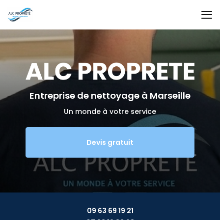
Aller
au
contenu
principal
Entreprise de nettoyage
à Marseille
Un monde à votre service
Devis gratuit
09 63 69 19 21