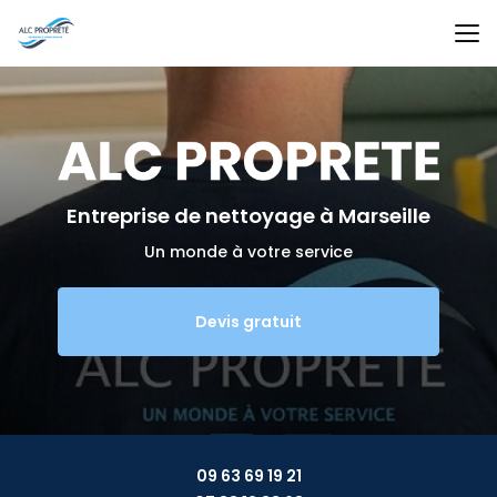
Aller
au
contenu
principal
Entreprise de nettoyage
à Marseille
Un monde à votre service
Devis gratuit
09 63 69 19 21