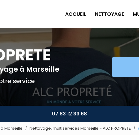
ACCUEIL
NETTOYAGE
MU
Pe
Pl
Pe
Am
toyage
à Marseille
Mu
tre service
07 83 12 33 68
à Marseille
Nettoyage, multiservices Marseille - ALC PROPRETE