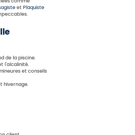
ariées comme
agiste
et
Plaquiste
impeccables.
lle
d de la piscine.
 l'alcalinité.
mineures et conseils
et hivernage.
n client.