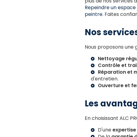
plus de nos services
Repeindre un espace 
peintre
. Faites confi
Nos services
Nous proposons une g
Nettoyage régu
Contrôle et tra
Réparation et 
d'entretien.
Ouverture et fe
Les avantag
En choisissant ALC PR
D'une
expertis
De la
garantie d