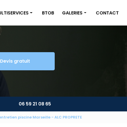
LTISERVICES
BTOB
GALERIES
CONTACT
inture/Placo
Nettoyage
omberie/Électricité
Multiservices
tite maçonnerie
Devis gratuit
énagement extérieur
ltiservices
06 59 21 08 65
entretien piscine Marseille - ALC PROPRETE