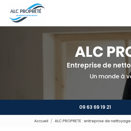
Navigation principale
Aller
au
contenu
principal
Entreprise de net
Un monde à vo
09 63 69 19 21
Accueil
ALC PROPRETE : entreprise de nettoyage 