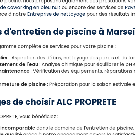
 de piscine, nous proposons également des prestations v
de coworking en bleu nuit
ou encore des services de
Pays
ance à notre
Entreprise de nettoyage
pour des résultats 
 d'entretien de piscine à Marsei
amme complète de services pour votre piscine :
lier
: Aspiration des débris, nettoyage des parois et du fon
itement de l'eau
: Analyse chimique pour équilibrer le pH et
maintenance
: Vérification des équipements, réparations 
rmeture de piscine
: Préparation pour la saison estivale 
es de choisir ALC PROPRETE
OPRETE, vous bénéficiez :
e incomparable
dans le domaine de l'entretien de piscine.
e qualité
grâce à notre engagement envers la satisfactio