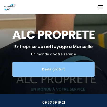
Aller
au
contenu
principal
Entreprise de nettoyage
à Marseille
Un monde à votre service
Devis gratuit
09 63 69 19 21