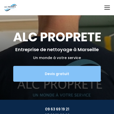
Aller
au
contenu
principal
Entreprise de nettoyage
à Marseille
Un monde à votre service
Devis gratuit
09 63 69 19 21