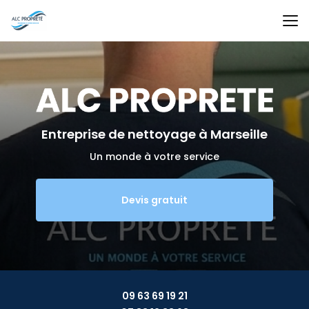
Aller
au
contenu
principal
Entreprise de nettoyage
à Marseille
Un monde à votre service
Devis gratuit
09 63 69 19 21