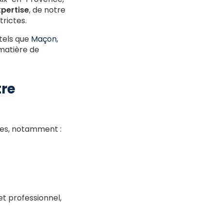
xpertise
, de notre
trictes.
tels que
Maçon
,
 matière de
tre
ges, notamment :
et professionnel,