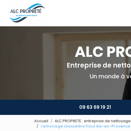
Navigation principale
Aller
au
contenu
principal
Entreprise de net
Un monde à vo
09 63 69 19 21
Accueil
ALC PROPRETE : entreprise de nettoyage 
ramonage chaudière fioul Aix-en-Provence