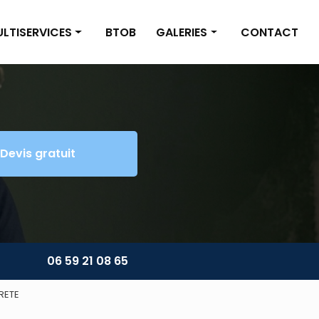
LTISERVICES
BTOB
GALERIES
CONTACT
inture/Placo
Nettoyage
omberie/Électricité
Multiservices
tite maçonnerie
Devis gratuit
énagement extérieur
ltiservices
06 59 21 08 65
RETE