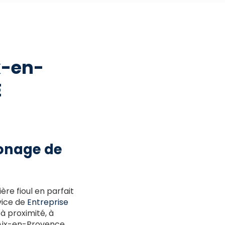
x-en-
E
monage de
re fioul en parfait
vice de
Entreprise
à proximité, à
à Aix-en-Provence,