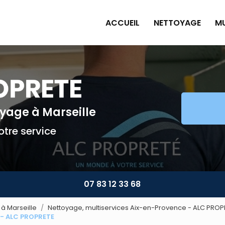
ACCUEIL
NETTOYAGE
MU
Pe
Pl
Pe
Am
toyage
à Marseille
Mu
tre service
07 83 12 33 68
à Marseille
Nettoyage, multiservices Aix-en-Provence - ALC PROP
 - ALC PROPRETE