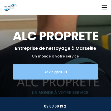
Aller
au
contenu
principal
Entreprise de nettoyage
à Marseille
Un monde à votre service
Devis gratuit
09 63 69 19 21