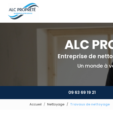
Navigation principale
Aller
au
contenu
principal
Entreprise de net
Un monde à vo
09 63 69 19 21
Accueil
Nettoyage
Travaux de nettoyage