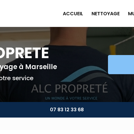
ACCUEIL
NETTOYAGE
MU
Pe
Pl
Pe
Am
toyage
à Marseille
Mu
tre service
07 83 12 33 68