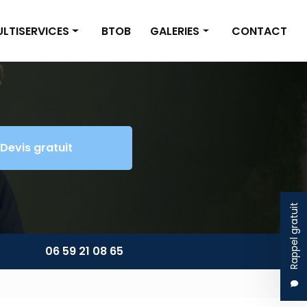
LTISERVICES
BTOB
GALERIES
CONTACT
inture/Placo
Nettoyage
omberie/Électricité
Multiservices
tite maçonnerie
Devis gratuit
énagement extérieur
ltiservices
Rappel gratuit
06 59 21 08 65