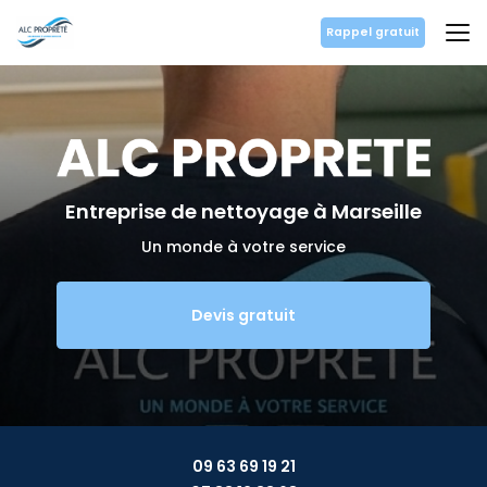
Aller
au
Rappel gratuit
contenu
principal
Entreprise de nettoyage
à Marseille
Un monde à votre service
Devis gratuit
09 63 69 19 21