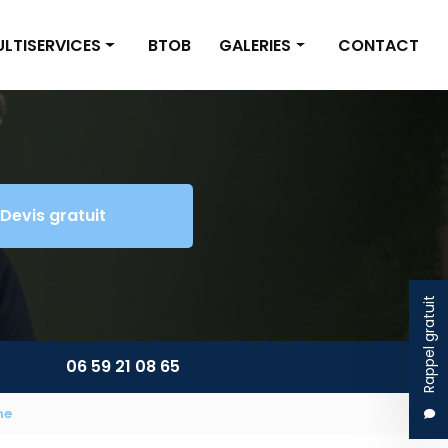
LTISERVICES
BTOB
GALERIES
CONTACT
inture/Placo
Nettoyage
omberie/Électricité
Multiservices
tite maçonnerie
Devis gratuit
énagement extérieur
ltiservices
Rappel gratuit
06 59 21 08 65
ne