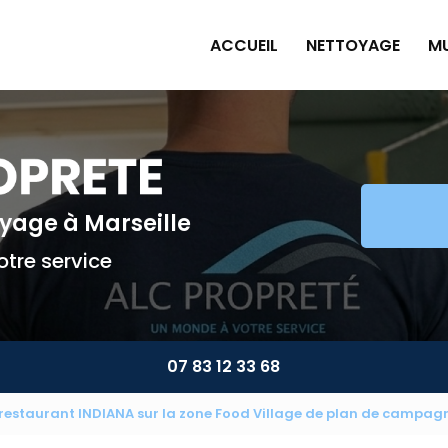
ACCUEIL
NETTOYAGE
MU
Pe
Pl
Pe
Am
toyage
à Marseille
Mu
tre service
07 83 12 33 68
 restaurant INDIANA sur la zone Food Village de plan de campag