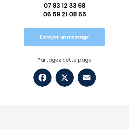
07 83 12 33 68
06 59 21 08 65
Envoyer un message
Partagez cette page
Facebook
X
Email