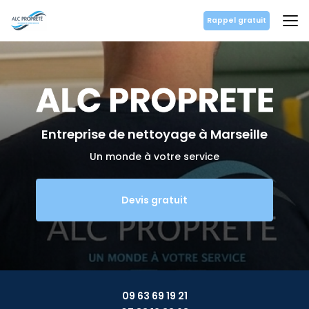
Aller
au
Rappel gratuit
contenu
principal
Entreprise de nettoyage
à Marseille
Un monde à votre service
Devis gratuit
09 63 69 19 21