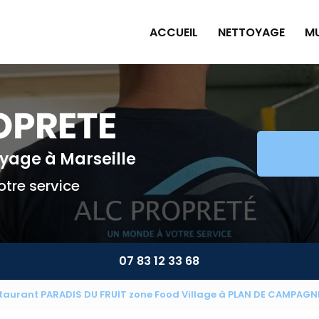
ACCUEIL
NETTOYAGE
MU
Pe
Pl
Pe
Am
toyage
à Marseille
Mu
tre service
07 83 12 33 68
staurant PARADIS DU FRUIT zone Food Village à PLAN DE CAMPAGN