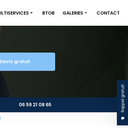
LTISERVICES
BTOB
GALERIES
CONTACT
inture/Placo
Nettoyage
omberie/Électricité
Multiservices
tite maçonnerie
Devis gratuit
énagement extérieur
ltiservices
Rappel gratuit
06 59 21 08 65
E